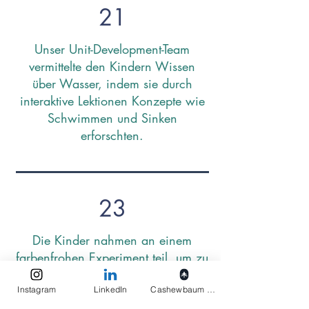
21
Unser Unit-Development-Team
vermittelte den Kindern Wissen
über Wasser, indem sie durch
interaktive Lektionen Konzepte wie
Schwimmen und Sinken
erforschten.
23
Die Kinder nahmen an einem
farbenfrohen Experiment teil, um zu
lernen, wie man einen Regenbogen
erzeugt – eine Erfahrung, die
Instagram
LinkedIn
Cashewbaum pflanzen