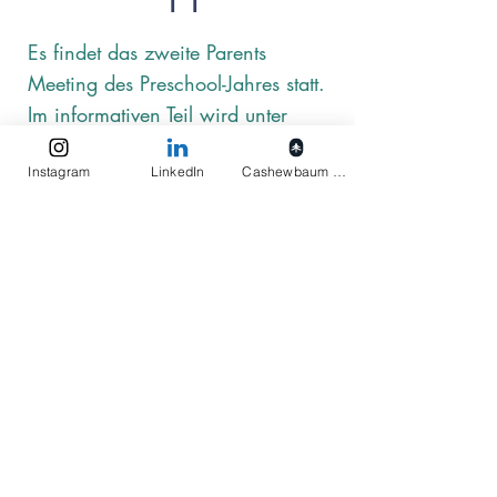
Es findet das zweite Parents
Meeting des Preschool-Jahres statt.
Im informativen Teil wird unter
anderem die neue Teacher
Instagram
LinkedIn
Cashewbaum pflanzen
Aufstellung besprochen wie auch
Einblick in die Lernthemen
gegeben. Die zweite Hälfte des
Meetings beinhaltet interaktive
Aufgaben für die Eltern.
Elukids
Actions
Impressum