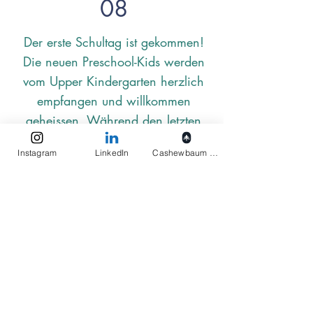
08
Der erste Schultag ist gekommen!
Die neuen Preschool-Kids werden
vom Upper Kindergarten herzlich
empfangen und willkommen
geheissen. Während den letzten
zwei Jahren durften die
Instagram
LinkedIn
Cashewbaum pflanzen
Lehrpersonen wertvolle Erfahrungen
sammeln, auch im Hinblick auf die
ersten herausfordernden Schultage.
Fazit: der erste Tag verlief sehrgut!