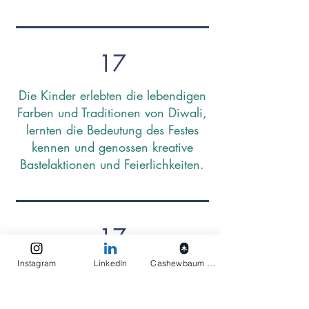
17
Die Kinder erlebten die lebendigen
Farben und Traditionen von Diwali,
lernten die Bedeutung des Festes
kennen und genossen kreative
Bastelaktionen und Feierlichkeiten.
17
Instagram
LinkedIn
Cashewbaum pflanzen
Wir haben stolz unsere
Crowdfunding-Pakete in die
Schweiz verschickt, was einen