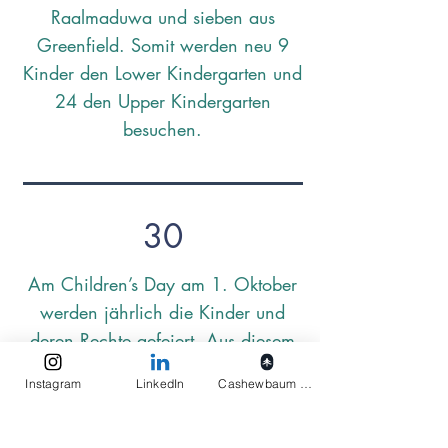
Raalmaduwa und sieben aus
Greenfield. Somit werden neu 9
Kinder den Lower Kindergarten und
24 den Upper Kindergarten
besuchen.
30
Am Children’s Day am 1. Oktober
werden jährlich die Kinder und
deren Rechte gefeiert. Aus diesem
Anlass findet in der Preschool ein
Instagram
LinkedIn
Cashewbaum pflanzen
Fest statt. Die Preschool-Kinder
erscheinen gut gekleidet und